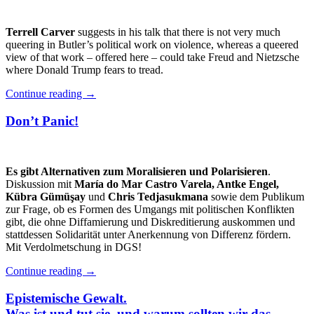
Terrell Carver
suggests in his talk that there is not very much
queering in Butler’s political work on violence, whereas a queered
view of that work – offered here – could take Freud and Nietzsche
where Donald Trump fears to tread.
Continue reading
→
Don’t Panic!
Es gibt Alternativen zum Moralisieren und Polarisieren
.
Diskussion mit
María do Mar Castro Varela, Antke Engel,
Kübra Gümüşay
und
Chris Tedjasukmana
sowie dem Publikum
zur Frage, ob es Formen des Umgangs mit politischen Konflikten
gibt, die ohne Diffamierung und Diskreditierung auskommen und
stattdessen Solidarität unter Anerkennung von Differenz fördern.
Mit Verdolmetschung in DGS!
Continue reading
→
Epistemische Gewalt.
Was ist und tut sie, und warum sollten wir das