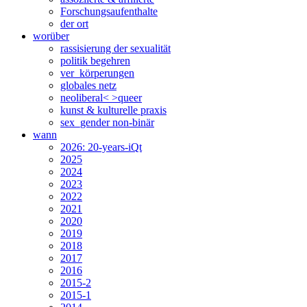
Forschungsaufenthalte
der ort
worüber
rassisierung der sexualität
politik begehren
ver_körperungen
globales netz
neoliberal< >queer
kunst & kulturelle praxis
sex_gender non-binär
wann
2026: 20-years-iQt
2025
2024
2023
2022
2021
2020
2019
2018
2017
2016
2015-2
2015-1