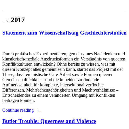
Institut für queer theory
queer-institut
→
2017
Statement zum Wissenschaftstag Geschlechterstudien
Durch praktisches Experimentieren, gemeinsames Nachdenken und
künstlerisch-mediale Ausdrucksformen ein Verständnis von queeren
Konfliktkulturen entwickeln? Ohne bereits zu wissen, was mit
diesem Konzept alles gemeint sein kann, startet das Projekt mit der
These, dass feministische Care-Arbeit sowie Formen queerer
Gemeinschaftlichkeit – und die in beiden zu findende
Aufmerksamkeit für komplexe, intersektional verflochte
Differenzen, Mehrfachzugehörigkeiten und Machtverhältnisse –
Entscheidendes zu einem veränderten Umgang mit Konflikten
beitragen können.
Continue reading
→
Butler Trouble: Queerness and Violence