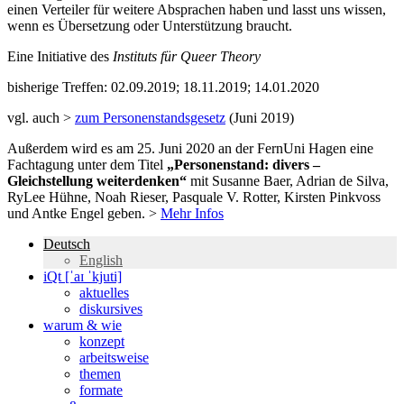
einen Verteiler für weitere Absprachen haben und lasst uns wissen,
wenn es Übersetzung oder Unterstützung braucht.
Eine Initiative des
Instituts für Queer Theory
bisherige Treffen: 02.09.2019; 18.11.2019; 14.01.2020
vgl. auch >
zum Personenstandsgesetz
(Juni 2019)
Außerdem wird es am 25. Juni 2020 an der FernUni Hagen eine
Fachtagung unter dem Titel
„Personenstand: divers –
Gleichstellung weiterdenken“
mit Susanne Baer, Adrian de Silva,
RyLee Hühne, Noah Rieser, Pasquale V. Rotter, Kirsten Pinkvoss
und Antke Engel geben. >
Mehr Infos
Deutsch
English
iQt [ˈaɪ ˈkjuti]
aktuelles
diskursives
warum & wie
konzept
arbeitsweise
themen
formate