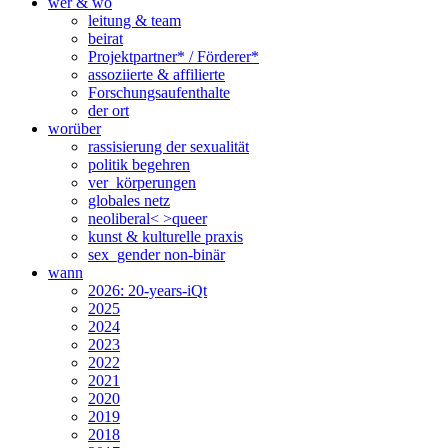
wer & wo
leitung & team
beirat
Projektpartner* / Förderer*
assoziierte & affilierte
Forschungsaufenthalte
der ort
worüber
rassisierung der sexualität
politik begehren
ver_körperungen
globales netz
neoliberal< >queer
kunst & kulturelle praxis
sex_gender non-binär
wann
2026: 20-years-iQt
2025
2024
2023
2022
2021
2020
2019
2018