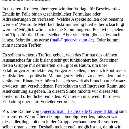
In unserem Kontext überlegen wir eine Vorlage für Beschwerde-
Emails im Falle binär-geschlechtlicher Formulare oder
Adressierungen zu verfassen. Welche Aspekte sollten dort benannt
werden? Wie sollte Mehrfachdiskriminierung hierbei berücksichtigt
werden? Möglich wäre auch eine Sammlung von Positivbeispielen
und Tipps für die IT zu erstellen. Aber vielleicht gibt es dies auch
längst. Schreibt uns gerne (
mail@queer-institut.de
). Oder kommt
zum nächsten Treffen.
Es soll ein weiteres Treffen geben, weil das Format des offenen
Austausches für alle bislang sehr gut funktioniert hat. Statt einer
festen Gruppe mit definierten Ziel, gibt es Raum, um über
Erfahrungen zu reflektieren, Fragen zu stellen, aber auch kontrovers
zu diskutieren, politische Meinungen zu teilen, zu entwicklen und zu
verändern. Einander zuhören hat sich soweit als brauchbarer Ansatz
erwiesen, um verschiedenen Perspektiven und Interessen Raum und
Anerkennung zu geben. In diesem Sinne möchte wir dieses Mal
breiter und öffentlicher einladen. Wir freuen uns, wenn Ihr dieses
Einladung über eure Verteiler verbreitet.
P.S. Die Räume von
Queerformat – Fachsstelle Queere Bildung
sind
barrierefrei. Wenn Übersetzungen benötigt werden, müssen wir
diese allerdings mit den in der Gruppe vorhandenen Ressourcen
selber organisieren. Deshalb meldet euch möglichst an, damit wir