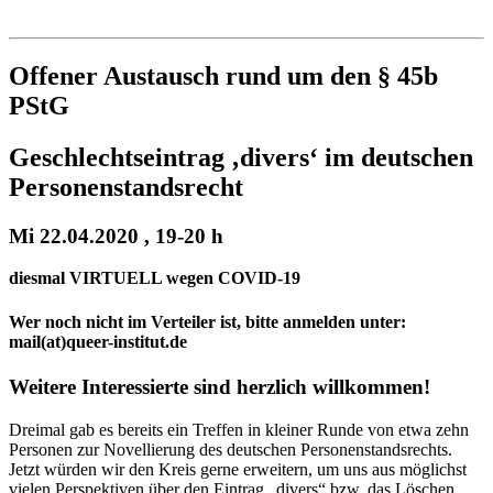
Institut für queer theory
queer-institut
Offener Austausch rund um den § 45b
PStG
Geschlechtseintrag ‚divers‘ im deutschen
Personenstandsrecht
Mi 22.04.2020 , 19-20 h
diesmal VIRTUELL wegen COVID-19
Wer noch nicht im Verteiler ist, bitte anmelden unter:
mail(at)queer-institut.de
Weitere Interessierte sind herzlich willkommen!
Dreimal gab es bereits ein Treffen in kleiner Runde von etwa zehn
Personen zur Novellierung des deutschen Personenstandsrechts.
Jetzt würden wir den Kreis gerne erweitern, um uns aus möglichst
vielen Perspektiven über den Eintrag „divers“ bzw. das Löschen