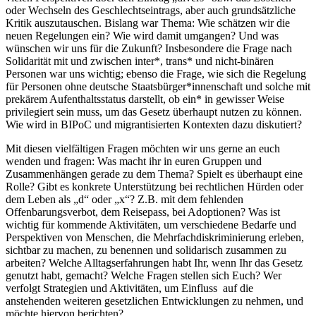
oder Wechseln des Geschlechtseintrags, aber auch grundsätzliche
Kritik auszutauschen. Bislang war Thema: Wie schätzen wir die
neuen Regelungen ein? Wie wird damit umgangen? Und was
wünschen wir uns für die Zukunft? Insbesondere die Frage nach
Solidarität mit und zwischen inter*, trans* und nicht-binären
Personen war uns wichtig; ebenso die Frage, wie sich die Regelung
für Personen ohne deutsche Staatsbürger*innenschaft und solche mit
prekärem Aufenthaltsstatus darstellt, ob ein* in gewisser Weise
privilegiert sein muss, um das Gesetz überhaupt nutzen zu können.
Wie wird in BIPoC und migrantisierten Kontexten dazu diskutiert?
Mit diesen vielfältigen Fragen möchten wir uns gerne an euch
wenden und fragen: Was macht ihr in euren Gruppen und
Zusammenhängen gerade zu dem Thema? Spielt es überhaupt eine
Rolle? Gibt es konkrete Unterstützung bei rechtlichen Hürden oder
dem Leben als „d“ oder „x“? Z.B. mit dem fehlenden
Offenbarungsverbot, dem Reisepass, bei Adoptionen? Was ist
wichtig für kommende Aktivitäten, um verschiedene Bedarfe und
Perspektiven von Menschen, die Mehrfachdiskriminierung erleben,
sichtbar zu machen, zu benennen und solidarisch zusammen zu
arbeiten? Welche Alltagserfahrungen habt Ihr, wenn Ihr das Gesetz
genutzt habt, gemacht? Welche Fragen stellen sich Euch? Wer
verfolgt Strategien und Aktivitäten, um Einfluss auf die
anstehenden weiteren gesetzlichen Entwicklungen zu nehmen, und
möchte hiervon berichten?