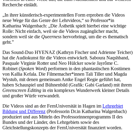
Recherche einlädt.
„In ihrer künstlerisch-experimentellen Form erproben die Videos
neue Wege für das Genre der Lehrvideos,“ so Professor*in
Katharina Walgenbach: „Die Ästhetik spielt hierbei eine wichtige
Rolle: Nicht einfach, weil sie die Videos zugänglicher macht,
sondern weil sie die
Queerness
hervorbringt, um die es thematisch
geht.”
Das Sound-Duo HYENAZ (Kathryn Fischer und Adrienne Teicher)
hat die Audiokunst für die Videos entwickelt. Saboura Naqshband,
Pasquale Virginie Rotter und Neo Hülcker sowie Jayrôme C.
Robinet (
Spoken Word
) performen in den phantastischen Kostümen
von Kallia Kefala. Die Filmemacher*innen Tali Tiller und Magda
Wystub, mit denen gemeinsam Antke Engel Regie geführt hat,
haben Schauspiel und Bühnenbild (Grafik: Gabi Garland) mit ihrem
Greenscreen Editing
in ein komplexes Wunderwerk kleiner Details
und großer Würfe verwandelt.
Die Videos sind an der FernUniversität in Hagen im
Lehrgebiet
Bildung und Differenz
(Professorin Dr.in Katharina Walgenbach)
produziert und aus Mitteln des Professorinnenprogramms II des
Bundes und der Länder, des Lehrgebiets sowie des
Gleichstellungskonzepts der FernUniversität finanziert worden.