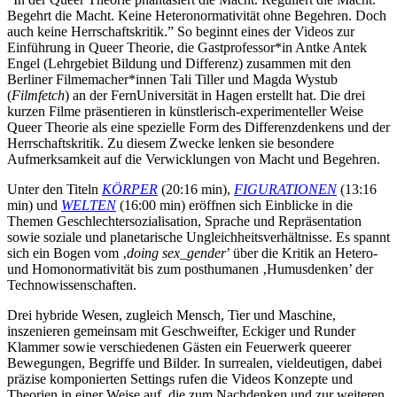
Begehrt die Macht. Keine Heteronormativität ohne Begehren. Doch
auch keine Herrschaftskritik.” So beginnt eines der Videos zur
Einführung in Queer Theorie, die Gastprofessor*in Antke Antek
Engel (Lehrgebiet Bildung und Differenz) zusammen mit den
Berliner Filmemacher*innen Tali Tiller und Magda Wystub
(
Filmfetch
) an der FernUniversität in Hagen erstellt hat. Die drei
kurzen Filme präsentieren in künstlerisch-experimenteller Weise
Queer Theorie als eine spezielle Form des Differenzdenkens und der
Herrschaftskritik. Zu diesem Zwecke lenken sie besondere
Aufmerksamkeit auf die Verwicklungen von Macht und Begehren.
Unter den Titeln
KÖRPER
(20:16 min),
FIGURATIONEN
(13:16
min) und
WELTEN
(16:00 min) eröffnen sich Einblicke in die
Themen Geschlechtersozialisation, Sprache und Repräsentation
sowie soziale und planetarische Ungleichheitsverhältnisse. Es spannt
sich ein Bogen vom ‚
doing sex_gender
’ über die Kritik an Hetero-
und Homonormativität bis zum posthumanen ‚Humusdenken’ der
Technowissenschaften.
Drei hybride Wesen, zugleich Mensch, Tier und Maschine,
inszenieren gemeinsam mit Geschweifter, Eckiger und Runder
Klammer sowie verschiedenen Gästen ein Feuerwerk queerer
Bewegungen, Begriffe und Bilder. In surrealen, vieldeutigen, dabei
präzise komponierten Settings rufen die Videos Konzepte und
Theorien in einer Weise auf, die zum Nachdenken und zur weiteren