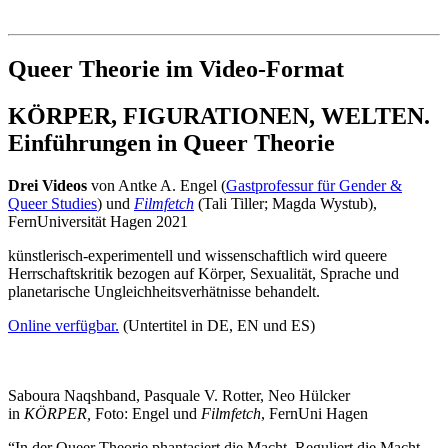
Institut für queer theory
queer-institut
Queer Theorie im Video-Format
KÖRPER, FIGURATIONEN, WELTEN.
Einführungen in Queer Theorie
Drei Videos
von Antke A. Engel (
Gastprofessur für Gender &
Queer Studies
) und
Filmfetch
(Tali Tiller; Magda Wystub),
FernUniversität Hagen 2021
künstlerisch-experimentell und wissenschaftlich wird queere
Herrschaftskritik bezogen auf Körper, Sexualität, Sprache und
planetarische Ungleichheitsverhätnisse behandelt.
Online verfügbar.
(Untertitel in DE, EN und ES)
Saboura Naqshband, Pasquale V. Rotter, Neo Hülcker
in
KÖRPER,
Foto: Engel und
Filmfetch
, FernUni Hagen
“In der Queer Theorie phantasiert die Macht. Reguliert die Macht.