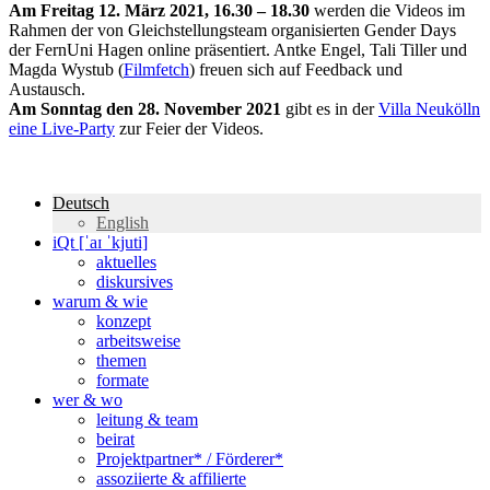
Am Freitag 12. März 2021, 16.30 – 18.30
werden die Videos im
Rahmen der von Gleichstellungsteam organisierten Gender Days
der FernUni Hagen online präsentiert. Antke Engel, Tali Tiller und
Magda Wystub (
Filmfetch
) freuen sich auf Feedback und
Austausch.
Am Sonntag den 28. November 2021
gibt es in der
Villa Neukölln
eine Live-Party
zur Feier der Videos.
Deutsch
English
iQt [ˈaɪ ˈkjuti]
aktuelles
diskursives
warum & wie
konzept
arbeitsweise
themen
formate
wer & wo
leitung & team
beirat
Projektpartner* / Förderer*
assoziierte & affilierte