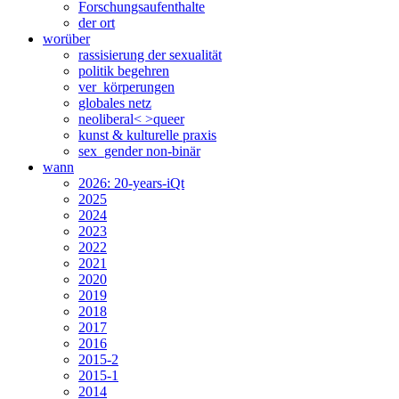
Forschungsaufenthalte
der ort
worüber
rassisierung der sexualität
politik begehren
ver_körperungen
globales netz
neoliberal< >queer
kunst & kulturelle praxis
sex_gender non-binär
wann
2026: 20-years-iQt
2025
2024
2023
2022
2021
2020
2019
2018
2017
2016
2015-2
2015-1
2014