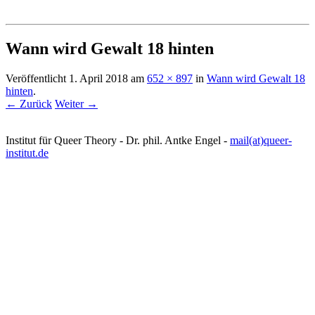
Institut für queer theory
queer-institut
Wann wird Gewalt 18 hinten
Veröffentlicht
1. April 2018
am
652 × 897
in
Wann wird Gewalt 18
hinten
.
← Zurück
Weiter →
Institut für Queer Theory - Dr. phil. Antke Engel -
mail(at)queer-
institut.de