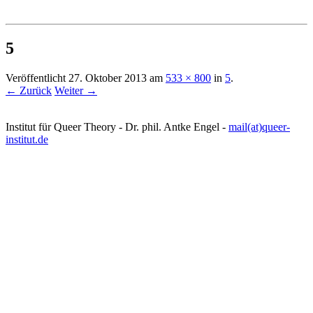
Institut für queer theory
queer-institut
5
Veröffentlicht
27. Oktober 2013
am
533 × 800
in
5
.
← Zurück
Weiter →
Institut für Queer Theory - Dr. phil. Antke Engel -
mail(at)queer-
institut.de