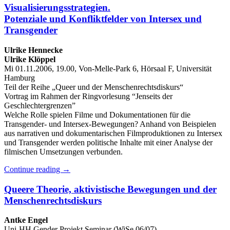
Visualisierungsstrategien.
Potenziale und Konfliktfelder von Intersex und
Transgender
Ulrike Hennecke
Ulrike Klöppel
Mi 01.11.2006, 19.00, Von-Melle-Park 6, Hörsaal F, Universität
Hamburg
Teil der Reihe „Queer und der Menschenrechtsdiskurs“
Vortrag im Rahmen der Ringvorlesung “Jenseits der
Geschlechtergrenzen”
Welche Rolle spielen Filme und Dokumentationen für die
Transgender- und Intersex-Bewegungen? Anhand von Beispielen
aus narrativen und dokumentarischen Filmproduktionen zu Intersex
und Transgender werden politische Inhalte mit einer Analyse der
filmischen Umsetzungen verbunden.
Continue reading
→
Queere Theorie, aktivistische Bewegungen und der
Menschenrechtsdiskurs
Antke Engel
Uni-HH Gender Projekt Seminar (WiSe 06/07)