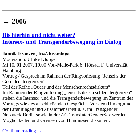
Institut für queer theory
queer-institut
→
2006
Bis hierhin und nicht weiter?
Intersex- und Transgenderbewegung im Dialog
Jannik Franzen, InsAKrominga
Moderation: Ulrike Klöppel
Mi 10. 01.2007, 19.00 Von-Melle-Park 6, Hörsaal F, Universität
Hamburg
Vortrag / Gespräch im Rahmen der Ringvorlesung “Jenseits der
Geschlechtergrenzen”
Teil der Reihe „Queer und der Menschenrechtsdiskurs“
Im Rahmen der Ringvorlesung „Jenseits der Geschlechtergrenzen“
stehen die Intersex- und die Transgenderbewegung im Zentrum des
Vortrags wie des anschließenden Gesprächs. Vor dem Hintergrund
der Erfahrungen und Zusammenarbeit u. a. im Transgender-
Netzwerk Berlin sowie in der AG TransInterGenderSex werden
Möglichkeiten und Grenzen von Bündnissen diskutiert.
Continue reading
→