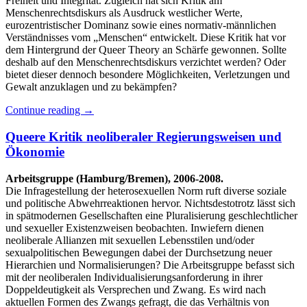
Freiheit und Integrität. Zugleich hat sich Kritik am
Menschenrechtsdiskurs als Ausdruck westlicher Werte,
eurozentristischer Dominanz sowie eines normativ-männlichen
Verständnisses vom „Menschen“ entwickelt. Diese Kritik hat vor
dem Hintergrund der Queer Theory an Schärfe gewonnen. Sollte
deshalb auf den Menschenrechtsdiskurs verzichtet werden? Oder
bietet dieser dennoch besondere Möglichkeiten, Verletzungen und
Gewalt anzuklagen und zu bekämpfen?
Continue reading
→
Queere Kritik neoliberaler Regierungsweisen und
Ökonomie
Arbeitsgruppe (Hamburg/Bremen), 2006-2008.
Die Infragestellung der heterosexuellen Norm ruft diverse soziale
und politische Abwehrreaktionen hervor. Nichtsdestotrotz lässt sich
in spätmodernen Gesellschaften eine Pluralisierung geschlechtlicher
und sexueller Existenzweisen beobachten. Inwiefern dienen
neoliberale Allianzen mit sexuellen Lebensstilen und/oder
sexualpolitischen Bewegungen dabei der Durchsetzung neuer
Hierarchien und Normalisierungen? Die Arbeitsgruppe befasst sich
mit der neoliberalen Individualisierungsanforderung in ihrer
Doppeldeutigkeit als Versprechen und Zwang. Es wird nach
aktuellen Formen des Zwangs gefragt, die das Verhältnis von