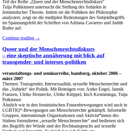
Teil der Reihe „Queer und der Menschenrechtsdiskurs“
Tulja Pulkkinnen untersucht die Stellung des Subjekts in
feministischer Theorie. Indem sie die Politiken der Philosophie
analysiert, zeigt sie die multiplen Bedeutungen des Subjektbegriffs
im Spannungsfeld der Schriften von Adriana Cavarero und Judith
Butler auf.
Continue reading
→
Queer und der Menschenrechtsdiskurs
– eine skeptische annäherung mit blick auf
transgender- und intersex-politiken
veranstaltungs- und seminarreihe, hamburg, oktober 2006 –
märz 2007
Themen: Transgender, Intersexualität, sexuelle Menschenrechte und
das „Subjekt“ der Politik. Mit Beiträgen von: Antke Engel, Jannik
Franzen, Ulrike Hennecke, Ulrike Klöppel, InsA Kromminga, Tuija
Pulkinnen
Ähnlich wie in den feministischen Frauenbewegungen wird auch in
LGBTIQ*-Bewegungen um Menschenrechte gekämpft. Informelle
Gruppen, internationale Organisationen und Aktivist*innen des
Südens formulieren „sexuelle Menschenrechte“ und bedienen sich
des Begriffs der Würde und des Rechtsanspruchs auf sexuelle