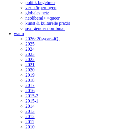
politik begehren
ver_körperungen
globales netz
neoliberal< >queer
kunst & kulturelle praxis
sex_gender non-binär
wann
2026: 20-years-iQt
2025
2024
2023
2022
2021
2020
2019
2018
2017
2016
2015-2
2015-1
2014
2013
2012
2011
2010