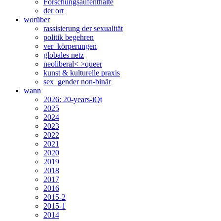
Forschungsaufenthalte
der ort
worüber
rassisierung der sexualität
politik begehren
ver_körperungen
globales netz
neoliberal< >queer
kunst & kulturelle praxis
sex_gender non-binär
wann
2026: 20-years-iQt
2025
2024
2023
2022
2021
2020
2019
2018
2017
2016
2015-2
2015-1
2014