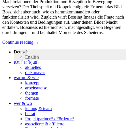
Machtrelationen der Produktion und Rezeption in Bewegung
versetzen? Der Titel spielt mit Doppeldeutigkeit: Er nennt das Bild
Boss, sieht aber auch, wie es herumkommandiert oder
funktionalisiert wird. Zugleich wirft Bossing Images die Frage nach
den Kontexten und Bedingungen auf, unter denen Bilder Macht
entfalten. Bossiness ist hierarchisch, machtgesättigt, von Begehren
durchdrungen – und beinhaltet Momente des Scheiterns.
Continue reading
→
Deutsch
English
iQt [ˈaɪ ˈkjuti]
aktuelles
diskursives
warum & wie
konzept
arbeitsweise
themen
formate
wer & wo
leitung & team
beirat
Projektpartner* / Förderer*
assoziierte & affilierte