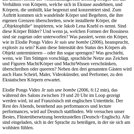
Verhältnis von Körpern, welche sich in Ekstase ausdehnen, und
Körpern, die umhüllt, klar begrenzt und konzentriert sind. Zum
Auftritt kommen sich wandelnde Körper und Begehren, die ihre
eigenen Grenzen überschreiten, sowie installierte Körper, die
„Objektophilie“ inspirieren, wie Jakob Lena Knebl es nennt. Sind
diese Körper Bilder? Und wenn ja, welchen Formen der Bossiness
sind sie zugetan oder unterworfen? Was passiert, wenn ein Körper,
wie in Elodie Pongs Video
Je suis une bombe
(2006), beansprucht,
explosiv zu sein? Kann diese Intensität den Status des Körpers als
Objekt unterminieren – oder ihn sogar sprengen? Was geschieht,
wenn, wie Tim Stüttgen vorschlägt, sprachliche Netze aus Zeichen
und Figuren Macht/Körper und Macht/Wissen verschränken,
überschreiben oder queeren? Neben den drei genannten Gästen wird
auch Hans Scheirl, Maler, Videokünstler, und Performer, zu den
Ekstatischen Körpern erwartet.
Elodie Pongs Video
Je suis une bombe
(2006, 6:12 min), das
während des Salons zwischen 19 und 20 Uhr im Loop gezeigt
werden wird, ist auf Französisch mit englischen Untertiteln. Der
Rest des Abends, bestehend aus performances und lecture
performances, wird auf Deutsch stattfinden. Wir versuchen unser
Bestes, Flüsterübersetzung bereitzustellen (Deutsch>Englisch). Alle
sind eingeladen, sich in der Sprache zu beteiligen, in der sie sich am
wohlsten fühlen.