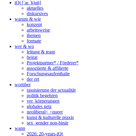
iQt [ˈaɪ ˈkjuti]
aktuelles
diskursives
warum & wie
konzept
arbeitsweise
themen
formate
wer & wo
leitung & team
beirat
Projektpartner* / Förderer*
assoziierte & affilierte
Forschungsaufenthalte
der ort
worüber
rassisierung der sexualität
politik begehren
ver_körperungen
globales netz
neoliberal< >queer
kunst & kulturelle praxis
sex_gender non-binär
wann
2026: 20-years-iQt