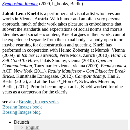
Symposium Reader
(2009, b_books, Berlin).
Jakob Lena Knebl
is a performer and visual artist who lives and
works in Vienna, Austria. With humor and an often very personal
approach, much of their work takes pleasure in embodiments that
subvert the standards and expectations of social norms and morals.
Identities and social encounters, Knebl argues in their work, cannot
be experienced separate from the sexual body—a body open to or
maybe yearning for deconstruction and queering. Knebl has
performed in cooperation with Heimo Zobernig at Mumok, Vienna
(2009), in
Ich tier-Du Mensch
, Perla Moda, Zürich (2010),
Hard To
Sell-Good To Have
, Palais Sturany, vienna (2010),
Open up
Communication
, Tanzquartier vienna, vienna (2009),
Beautycontest
,
ACF, New York (2011),
Reality Manifestos – Can Dialectics Break
Bricks
, Kunsthalle Exnergasse, (2012),
Camp/Anticamp
, Hau 2,
Berlin (2012), and at the Trans*_Homo*, Schwules Museum,
Berlin, (2012). Prior to becoming an artist, Knebl worked for nine
years as a careperson for the elderly.
see also:
Bossing Images series
Bossing Images book
Bossing Images blog
Deutsch
English