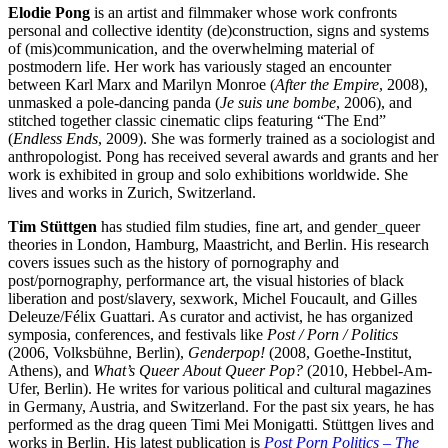
Elodie Pong
is an artist and filmmaker whose work confronts
personal and collective identity (de)construction, signs and systems
of (mis)communication, and the overwhelming material of
postmodern life. Her work has variously staged an encounter
between Karl Marx and Marilyn Monroe (
After the Empire
, 2008),
unmasked a pole-dancing panda (
Je suis une bombe
, 2006), and
stitched together classic cinematic clips featuring “The End”
(
Endless Ends
, 2009). She was formerly trained as a sociologist and
anthropologist. Pong has received several awards and grants and her
work is exhibited in group and solo exhibitions worldwide. She
lives and works in Zurich, Switzerland.
Tim Stüttgen
has studied film studies, fine art, and gender_queer
theories in London, Hamburg, Maastricht, and Berlin. His research
covers issues such as the history of pornography and
post/pornography, performance art, the visual histories of black
liberation and post/slavery, sexwork, Michel Foucault, and Gilles
Deleuze/Félix Guattari. As curator and activist, he has organized
symposia, conferences, and festivals like
Post / Porn / Politics
(2006, Volksbühne, Berlin),
Genderpop!
(2008, Goethe-Institut,
Athens), and
What’s Queer About Queer Pop?
(2010, Hebbel-Am-
Ufer, Berlin). He writes for various political and cultural magazines
in Germany, Austria, and Switzerland. For the past six years, he has
performed as the drag queen Timi Mei Monigatti. Stüttgen lives and
works in Berlin. His latest publication is
Post Porn Politics – The