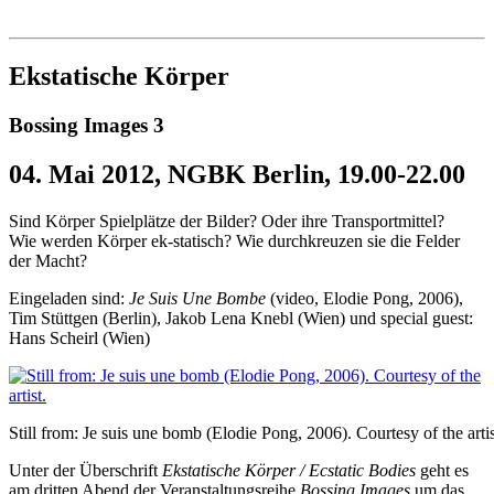
Institut für queer theory
queer-institut
Ekstatische Körper
Bossing Images 3
04. Mai 2012, NGBK Berlin, 19.00-22.00
Sind Körper Spielplätze der Bilder? Oder ihre Transportmittel?
Wie werden Körper ek-statisch? Wie durchkreuzen sie die Felder
der Macht?
Eingeladen sind:
Je Suis Une Bombe
(video, Elodie Pong, 2006),
Tim Stüttgen (Berlin), Jakob Lena Knebl (Wien) und special guest:
Hans Scheirl (Wien)
Still from: Je suis une bomb (Elodie Pong, 2006). Courtesy of the artis
Unter der Überschrift
Ekstatische Körper / Ecstatic Bodies
geht es
am dritten Abend der Veranstaltungsreihe
Bossing Images
um das