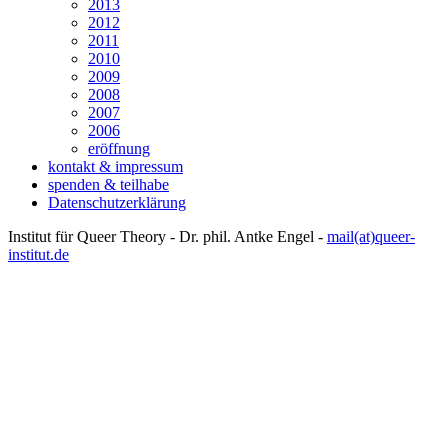
2013
2012
2011
2010
2009
2008
2007
2006
eröffnung
kontakt & impressum
spenden & teilhabe
Datenschutzerklärung
Institut für Queer Theory - Dr. phil. Antke Engel -
mail(at)queer-
institut.de