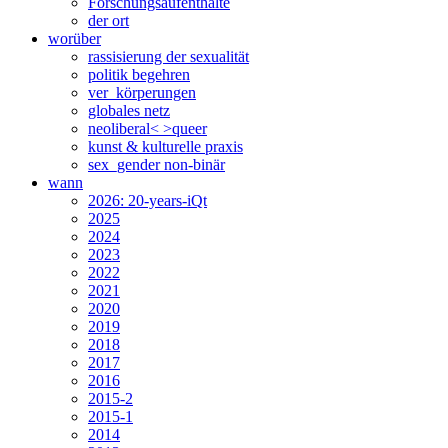
Forschungsaufenthalte
der ort
worüber
rassisierung der sexualität
politik begehren
ver_körperungen
globales netz
neoliberal< >queer
kunst & kulturelle praxis
sex_gender non-binär
wann
2026: 20-years-iQt
2025
2024
2023
2022
2021
2020
2019
2018
2017
2016
2015-2
2015-1
2014