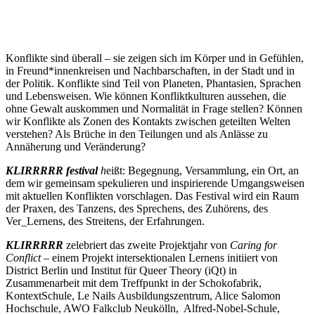
Konflikte sind überall – sie zeigen sich im Körper und in Gefühlen,
in Freund*innenkreisen und Nachbarschaften, in der Stadt und in
der Politik. Konflikte sind Teil von Planeten, Phantasien, Sprachen
und Lebensweisen. Wie können Konfliktkulturen aussehen, die
ohne Gewalt auskommen und Normalität in Frage stellen? Können
wir Konflikte als Zonen des Kontakts zwischen geteilten Welten
verstehen? Als Brüche in den Teilungen und als Anlässe zu
Annäherung und Veränderung?
KLIRRRRR festival
h
eißt: Begegnung, Versammlung, ein Ort, an
dem wir gemeinsam spekulieren und inspirierende Umgangsweisen
mit aktuellen Konflikten vorschlagen. Das Festival wird ein Raum
der Praxen, des Tanzens, des Sprechens, des Zuhörens, des
Ver_Lernens, des Streitens, der Erfahrungen.
KLIRRRRR
zelebriert das zweite Projektjahr von
Caring for
Conflict
– einem Projekt intersektionalen Lernens initiiert von
District Berlin und Institut für Queer Theory (iQt) in
Zusammenarbeit mit dem Treffpunkt in der Schokofabrik,
KontextSchule, Le Nails Ausbildungszentrum, Alice Salomon
Hochschule, AWO Falkclub Neukölln, Alfred-Nobel-Schule,