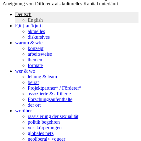
Aneignung von Differenz als kulturelles Kapital unterläuft.
Deutsch
English
iQt [ˈaɪ ˈkjuti]
aktuelles
diskursives
warum & wie
konzept
arbeitsweise
themen
formate
wer & wo
leitung & team
beirat
Projektpartner* / Förderer*
assoziierte & affilierte
Forschungsaufenthalte
der ort
worüber
rassisierung der sexualität
politik begehren
ver_körperungen
globales netz
neoliberal< >queer