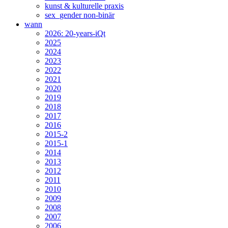
kunst & kulturelle praxis
sex_gender non-binär
wann
2026: 20-years-iQt
2025
2024
2023
2022
2021
2020
2019
2018
2017
2016
2015-2
2015-1
2014
2013
2012
2011
2010
2009
2008
2007
2006