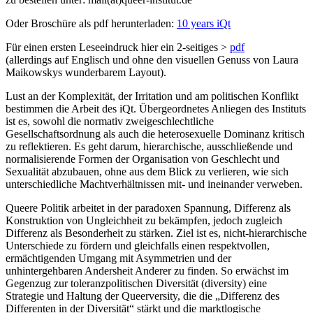
Oder Broschüre als pdf herunterladen:
10 years iQt
Für einen ersten Leseeindruck hier ein 2-seitiges >
pdf
(allerdings auf Englisch und ohne den visuellen Genuss von Laura
Maikowskys wunderbarem Layout).
Lust an der Komplexität, der Irritation und am politischen Konflikt
bestimmen die Arbeit des iQt. Übergeordnetes Anliegen des Instituts
ist es, sowohl die normativ zweigeschlechtliche
Gesellschaftsordnung als auch die heterosexuelle Dominanz kritisch
zu reflektieren. Es geht darum, hierarchische, ausschließende und
normalisierende Formen der Organisation von Geschlecht und
Sexualität abzubauen, ohne aus dem Blick zu verlieren, wie sich
unterschiedliche Machtverhältnissen mit- und ineinander verweben.
Queere Politik arbeitet in der paradoxen Spannung, Differenz als
Konstruktion von Ungleichheit zu bekämpfen, jedoch zugleich
Differenz als Besonderheit zu stärken. Ziel ist es, nicht-hierarchische
Unterschiede zu fördern und gleichfalls einen respektvollen,
ermächtigenden Umgang mit Asymmetrien und der
unhintergehbaren Andersheit Anderer zu finden. So erwächst im
Gegenzug zur toleranzpolitischen Diversität (diversity) eine
Strategie und Haltung der Queerversity, die die „Differenz des
Differenten in der Diversität“ stärkt und die marktlogische