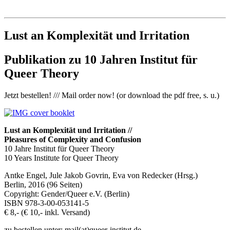
Institut für queer theory
queer-institut
Lust an Komplexität und Irritation
Publikation zu 10 Jahren Institut für
Queer Theory
Jetzt bestellen! /// Mail order now! (or download the pdf free, s. u.)
Lust an Komplexität und Irritation //
Pleasures of Complexity and Confusion
10 Jahre Institut für Queer Theory
10 Years Institute for Queer Theory
Antke Engel, Jule Jakob Govrin, Eva von Redecker (Hrsg.)
Berlin, 2016 (96 Seiten)
Copyright: Gender/Queer e.V. (Berlin)
ISBN 978-3-00-053141-5
€ 8,- (€ 10,- inkl. Versand)
zu bestellen unter: mail(at)queer-institut.de