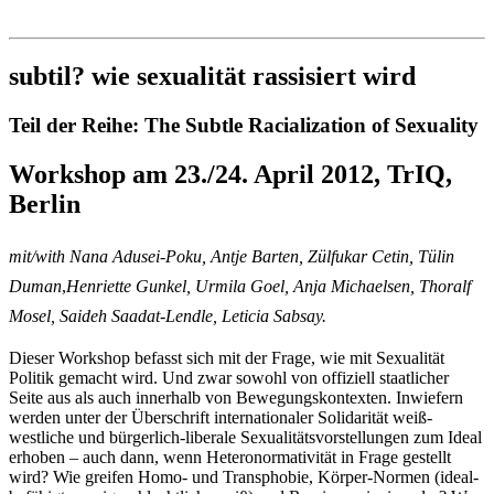
Institut für queer theory
queer-institut
subtil? wie sexualität rassisiert wird
Teil der Reihe: The Subtle Racialization of Sexuality
Workshop am 23./24. April 2012, TrIQ,
Berlin
mit/with
Nana Adusei-Poku, Antje Barten, Zülfukar Cetin, Tülin
Duman
,
Henriette Gunkel, Urmila Goel, Anja Michaelsen, Thoralf
Mosel, Saideh Saadat-Lendle, Leticia Sabsay.
Dieser Workshop befasst sich mit der Frage, wie mit Sexualität
Politik gemacht wird. Und zwar sowohl von offiziell staatlicher
Seite aus als auch innerhalb von Bewegungskontexten. Inwiefern
werden unter der Überschrift internationaler Solidarität weiß-
westliche und bürgerlich-liberale Sexualitätsvorstellungen zum Ideal
erhoben – auch dann, wenn Heteronormativität in Frage gestellt
wird? Wie greifen Homo- und Transphobie, Körper-Normen (ideal-