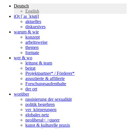
Deutsch
English
iQt [ˈaɪ ˈkjuti]
aktuelles
diskursives
warum & wie
konzept
arbeitsweise
themen
formate
wer & wo
leitung & team
beirat
Projektpartner* / Förderer*
assoziierte & affilierte
Forschungsaufenthalte
der ort
worüber
rassisierung der sexualität
politik begehren
ver_körperungen
globales netz
neoliberal< >queer
kunst & kulturelle praxis