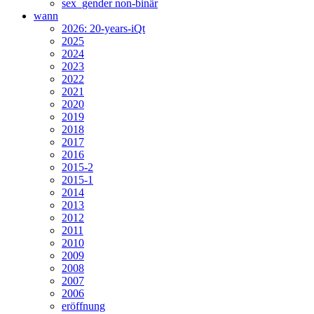
sex_gender non-binär
wann
2026: 20-years-iQt
2025
2024
2023
2022
2021
2020
2019
2018
2017
2016
2015-2
2015-1
2014
2013
2012
2011
2010
2009
2008
2007
2006
eröffnung