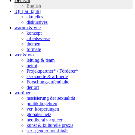
Deutsch
English
iQt [ˈaɪ ˈkjuti]
aktuelles
diskursives
warum & wie
konzept
arbeitsweise
themen
formate
wer & wo
leitung & team
beirat
Projektpartner* / Förderer*
assoziierte & affilierte
Forschungsaufenthalte
der ort
worüber
rassisierung der sexualität
politik begehren
ver_körperungen
globales netz
neoliberal< >queer
kunst & kulturelle praxis
sex_gender non-binär