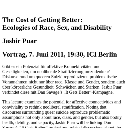
Institut für queer theory
queer-institut
The Cost of Getting Better:
Ecologies of Race, Sex, and Disability
Jasbir Puar
Vortrag, 7. Juni 2011, 19:30, ICI Berlin
Gibt es ein Potenzial für affektive Konnektivitäten und
Geselligkeiten, um neoliberale Stratifizierung umzudenken?
Diskurse rund um queeren Suizid reproduzieren problematische
Vorannahmen nicht nur über race, Klasse und Gender, sondern auch
über körperliche Gesundheit, Schwächen und Stärken. Jasbir Puar
verbindet diese mit Dan Savage’s „It Gets Better“-Kampagne.
This lecture examines the potential for affective connectivities and
conviviality to rethink neoliberal stratification. Noting that
discourses surrounding queer suicide reproduce problematic
assumptions not only about race, class, and gender, but also bodily
health, debility, and capacity, Jasbir Puar will be linking Dan
Savage’s “It Gets Better” project and related discussions about the