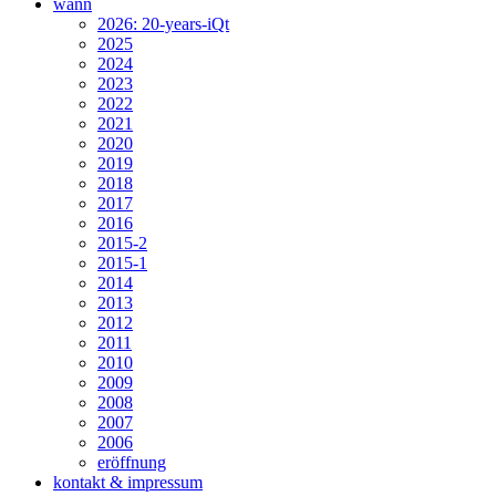
wann
2026: 20-years-iQt
2025
2024
2023
2022
2021
2020
2019
2018
2017
2016
2015-2
2015-1
2014
2013
2012
2011
2010
2009
2008
2007
2006
eröffnung
kontakt & impressum