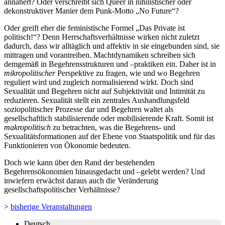
annähert? Oder verschreibt sich Queer in nihilistischer oder
dekonstruktiver Manier dem Punk-Motto „No Future“?
Oder greift eher die feministische Formel „Das Private ist
politisch!“? Denn Herrschaftsverhältnisse wirken nicht zuletzt
dadurch, dass wir alltäglich und affektiv in sie eingebunden sind, sie
mittragen und vorantreiben. Machtdynamiken schreiben sich
demgemäß in Begehrensstrukturen und –praktiken ein. Daher ist in
mikropolitischer
Perspektive zu fragen, wie und wo Begehren
reguliert wird und zugleich normalisierend wirkt. Doch sind
Sexualität und Begehren nicht auf Subjektivität und Intimität zu
reduzieren. Sexualität stellt ein zentrales Aushandlungsfeld
soziopolitischer Prozesse dar und Begehren waltet als
gesellschaftlich stabilisierende oder mobilisierende Kraft. Somit ist
makropolitisch
zu betrachten, was die Begehrens- und
Sexualitätsformationen auf der Ebene von Staatspolitik und für das
Funktionieren von Ökonomie bedeuten.
Doch wie kann über den Rand der bestehenden
Begehrensökonomien hinausgedacht und –gelebt werden? Und
inwiefern erwächst daraus auch die Veränderung
gesellschaftspolitischer Verhältnisse?
>
bisherige Veranstaltungen
Deutsch