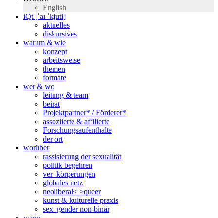
English
iQt [ˈaɪ ˈkjuti]
aktuelles
diskursives
warum & wie
konzept
arbeitsweise
themen
formate
wer & wo
leitung & team
beirat
Projektpartner* / Förderer*
assoziierte & affilierte
Forschungsaufenthalte
der ort
worüber
rassisierung der sexualität
politik begehren
ver_körperungen
globales netz
neoliberal< >queer
kunst & kulturelle praxis
sex_gender non-binär
wann