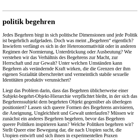
Institut für queer theory
queer-institut
politik begehren
Jedes Begehren birgt in sich politische Dimensionen und jede Politik
ist begehrlich aufgeladen. Doch was meint „Begehren“ eigentlich?
Inwiefern verfängt es sich in der Heteronormativität oder in anderen
Regimen der Normierung, Unterdrückung oder Ausbeutung? Wie
verstehen wir das Verhältnis des Begehrens zur Macht, zur
Herrschaft und zur Gewalt? Unter welchen Umständen kann
Begehren als verändernde Kraft wirken, die die Grenzen der ihm
eigenen Sozialität überschreitet und vermeintlich stabile sexuelle
Identitäten produktiv verunsichert?
Liegt das Problem darin, dass das Begehren üblicherweise einer
Subjekt-begehrt-Objekt-Hierarchie verpflichtet bleibt, in der sich das
Begehrenssubjekt dem begehrten Objekt gegenüber als überlegen
positioniert? Lassen sich queere Formen des Begehrens anvisieren,
die Aneignung, Ungleichheit und Gewalt unterlaufen? Müssen wir
zunächst ein anderes Begehren begehren, bevor das Begehren
queere Politiken inspirieren kann? Welche Politiken begehren wir?
Stellt Queer eine Bewegung dar, die nach Utopien sucht, die
Utopien entwirft und sich ihnen in experimentellen Praxen