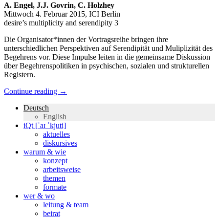
A. Engel, J.J. Govrin, C. Holzhey
Mittwoch 4. Februar 2015, ICI Berlin
desire’s multiplicity and serendipity 3
Die Organisator*innen der Vortragsreihe bringen ihre
unterschiedlichen Perspektiven auf Serendipität und Muliplizität des
Begehrens vor. Diese Impulse leiten in die gemeinsame Diskussion
über Begehrenspolitiken in psychischen, sozialen und strukturellen
Registern.
Continue reading
→
Deutsch
English
iQt [ˈaɪ ˈkjuti]
aktuelles
diskursives
warum & wie
konzept
arbeitsweise
themen
formate
wer & wo
leitung & team
beirat