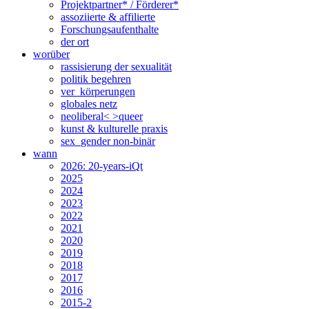
Projektpartner* / Förderer*
assoziierte & affilierte
Forschungsaufenthalte
der ort
worüber
rassisierung der sexualität
politik begehren
ver_körperungen
globales netz
neoliberal< >queer
kunst & kulturelle praxis
sex_gender non-binär
wann
2026: 20-years-iQt
2025
2024
2023
2022
2021
2020
2019
2018
2017
2016
2015-2