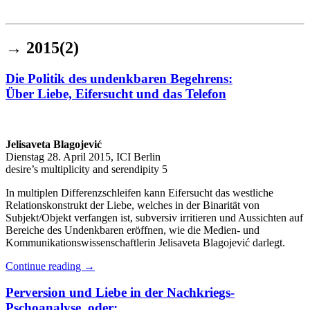
Institut für queer theory
queer-institut
→
2015(2)
Die Politik des undenkbaren Begehrens:
Über Liebe, Eifersucht und das Telefon
Jelisaveta Blagojević
Dienstag 28. April 2015, ICI Berlin
desire’s multiplicity and serendipity 5
In multiplen Differenzschleifen kann Eifersucht das westliche
Relationskonstrukt der Liebe, welches in der Binarität von
Subjekt/Objekt verfangen ist, subversiv irritieren und Aussichten auf
Bereiche des Undenkbaren eröffnen, wie die Medien- und
Kommunikationswissenschaftlerin Jelisaveta Blagojević darlegt.
Continue reading
→
Perversion und Liebe in der Nachkriegs-
Pschoanalyse, oder: