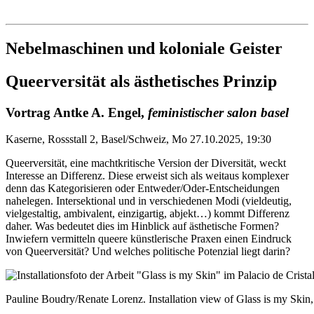
Institut für queer theory
queer-institut
Nebelmaschinen und koloniale Geister
Queerversität als ästhetisches Prinzip
Vortrag Antke A. Engel,
feministischer salon basel
Kaserne, Rossstall 2, Basel/Schweiz, Mo 27.10.2025, 19:30
Queerversität, eine machtkritische Version der Diversität, weckt
Interesse an Differenz. Diese erweist sich als weitaus komplexer
denn das Kategorisieren oder Entweder/Oder-Entscheidungen
nahelegen. Intersektional und in verschiedenen Modi (vieldeutig,
vielgestaltig, ambivalent, einzigartig, abjekt…) kommt Differenz
daher. Was bedeutet dies im Hinblick auf ästhetische Formen?
Inwiefern vermitteln queere künstlerische Praxen einen Eindruck
von Queerversität? Und welches politische Potenzial liegt darin?
Pauline Boudry/Renate Lorenz. Installation view of Glass is my Skin,