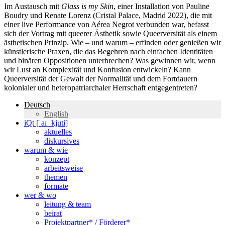
Im Austausch mit
Glass is my Skin
, einer Installation von Pauline
Boudry und Renate Lorenz (Cristal Palace, Madrid 2022), die mit
einer live Performance von Aérea Negrot verbunden war, befasst
sich der Vortrag mit queerer Ästhetik sowie Queerversität als einem
ästhetischen Prinzip. Wie – und warum – erfinden oder genießen wir
künstlerische Praxen, die das Begehren nach einfachen Identitäten
und binären Oppositionen unterbrechen? Was gewinnen wir, wenn
wir Lust an Komplexität und Konfusion entwickeln? Kann
Queerversität der Gewalt der Normalität und dem Fortdauern
kolonialer und heteropatriarchaler Herrschaft entgegentreten?
Deutsch
English
iQt [ˈaɪ ˈkjuti]
aktuelles
diskursives
warum & wie
konzept
arbeitsweise
themen
formate
wer & wo
leitung & team
beirat
Projektpartner* / Förderer*