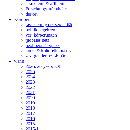
assoziierte & affilierte
Forschungsaufenthalte
der ort
worüber
rassisierung der sexualität
politik begehren
ver_körperungen
globales netz
neoliberal< >queer
kunst & kulturelle praxis
sex_gender non-binär
wann
2026: 20-years-iQt
2025
2024
2023
2022
2021
2020
2019
2018
2017
2016
2015-2
2015-1