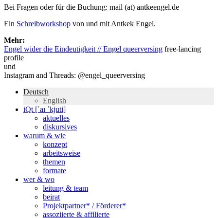
Bei Fragen oder für die Buchung: mail (at) antkeengel.de
Ein
Schreibworkshop
von und mit Antkek Engel.
Mehr:
Engel wider die Eindeutigkeit // Engel queerversing
free-lancing
profile
und
Instagram and Threads: @engel_queerversing
Deutsch
English
iQt [ˈaɪ ˈkjuti]
aktuelles
diskursives
warum & wie
konzept
arbeitsweise
themen
formate
wer & wo
leitung & team
beirat
Projektpartner* / Förderer*
assoziierte & affilierte