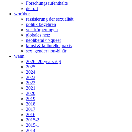
Forschungsaufenthalte
der ort
worüber
rassisierung der sexualität
politik begehren
ver_körperungen
globales netz
neoliberal< >queer
kunst & kulturelle praxis
sex_gender non-binär
wann
2026: 20-years-iQt
2025
2024
2023
2022
2021
2020
2019
2018
2017
2016
2015-2
2015-1
2014