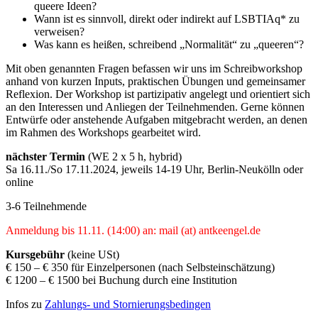
queere Ideen?
Wann ist es sinnvoll, direkt oder indirekt auf LSBTIAq* zu
verweisen?
Was kann es heißen, schreibend „Normalität“ zu „queeren“?
Mit oben genannten Fragen befassen wir uns im Schreibworkshop
anhand von kurzen Inputs, praktischen Übungen und gemeinsamer
Reflexion. Der Workshop ist partizipativ angelegt und orientiert sich
an den Interessen und Anliegen der Teilnehmenden. Gerne können
Entwürfe oder anstehende Aufgaben mitgebracht werden, an denen
im Rahmen des Workshops gearbeitet wird.
nächster Termin
(WE 2 x 5 h, hybrid)
Sa 16.11./So 17.11.2024, jeweils 14-19 Uhr, Berlin-Neukölln oder
online
3-6 Teilnehmende
Anmeldung bis 11.11. (14:00) an: mail (at) antkeengel.de
Kursgebühr
(keine USt)
€ 150 – € 350 für Einzelpersonen (nach Selbsteinschätzung)
€ 1200 – € 1500 bei Buchung durch eine Institution
Infos zu
Zahlungs- und Stornierungsbedingen