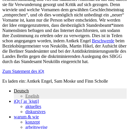
sie für Verwunderung gesorgt und Kritik auf sich gezogen. Denn
wieviele und welche Vornamen dem gewählten Geschlechtseintrag
„entsprechen“, und ob dies womöglich nicht unbedingt ein „neuer“
Vorname ist, kann nur die Person selber entscheiden. Wir werden
der Idee entgegenzutreten, dass diesbezüglich Standesbeamt*innen
Namenslisten befragen und das Internet durchforsten, um sodann
ihre Zustimmung zu erteilen oder zu verweigern. Dies ist in Teilen
schon angegangen worden, indem Antkek Engel
Beschwerde
beim
Bezirksbürgermeister von Neukölln, Martin Hikel, der Aufsicht über
die Berliner Standesämter und bei der Antidiskriminierungsstelle des
Landes Berlin gegen die diskriminierenden Auslegung des SBGG
durch das Standesamt Neukölln eingereicht hat.
Zum Statement des iQt
Es laden ein: Antkek Engel, Sam Moske und Finn Scholle
Deutsch
English
iQt [ˈaɪ ˈkjuti]
aktuelles
diskursives
warum & wie
konzept
arbeitsweise