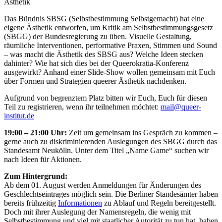
Ästhetik
Das Bündnis SBSG (Selbstbestimmung Selbstgemacht) hat eine
eigene Ästhetik entworfen, um Kritik am Selbstbestimmungsgesetz
(SBGG) der Bundesregierung zu üben. Visuelle Gestaltung,
räumliche Interventionen, performative Praxen, Stimmen und Sound
– was macht die Ästhetik des SBSG aus? Welche Ideen stecken
dahinter? Wie hat sich dies bei der Queerokratia-Konferenz
ausgewirkt? Anhand einer Slide-Show wollen gemeinsam mit Euch
über Formen und Strategien queerer Ästhetik nachdenken.
Aufgrund von begrenztem Platz bitten wir Euch, Euch für diesen
Teil zu registrieren, wenn ihr teilnehmen möchtet:
mail@queer-
institut.de
19:00 – 21:00 Uhr:
Zeit um gemeinsam ins Gespräch zu kommen –
gerne auch zu diskriminierenden Auslegungen des SBGG durch das
Standesamt Neukölln. Unter dem Titel „Name Game“ suchen wir
nach Ideen für Aktionen.
Zum Hintergrund:
Ab dem 01. August werden Anmeldungen für Änderungen des
Geschlechtseintrages möglich sein. Die Berliner Standesämter haben
bereits frühzeitig
Informationen
zu Ablauf und Regeln bereitgestellt.
Doch mit ihrer Auslegung der Namensregeln, die wenig mit
Selbstbestimmung und viel mit staatlicher Autorität zu tun hat, haben