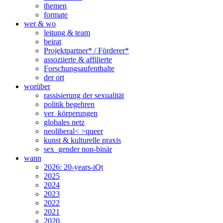
themen
formate
wer & wo
leitung & team
beirat
Projektpartner* / Förderer*
assoziierte & affilierte
Forschungsaufenthalte
der ort
worüber
rassisierung der sexualität
politik begehren
ver_körperungen
globales netz
neoliberal< >queer
kunst & kulturelle praxis
sex_gender non-binär
wann
2026: 20-years-iQt
2025
2024
2023
2022
2021
2020