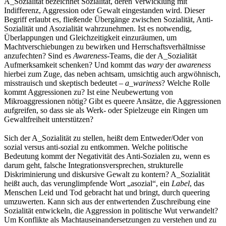
A_Sozialität bezeichnet Sozialität, deren Verwicklung mit
Indifferenz, Aggression oder Gewalt eingestanden wird. Dieser
Begriff erlaubt es, fließende Übergänge zwischen Sozialität, Anti-
Sozialität und Asozialität wahrzunehmen. Ist es notwendig,
Überlappungen und Gleichzeitigkeit einzuräumen, um
Machtverschiebungen zu bewirken und Herrschaftsverhältnisse
anzufechten? Sind es
Awareness
-Teams, die der A_Sozialität
Aufmerksamkeit schenken? Und kommt das
wary
der
awareness
hierbei zum Zuge, das neben achtsam, umsichtig auch argwöhnisch,
misstrauisch und skeptisch bedeutet –
a_wariness
? Welche Rolle
kommt Aggressionen zu? Ist eine Neubewertung von
Mikroaggressionen nötig? Gibt es queere Ansätze, die Aggressionen
aufgreifen, so dass sie als Werk- oder Spielzeuge ein Ringen um
Gewaltfreiheit unterstützen?
Sich der A_Sozialität zu stellen, heißt dem Entweder/Oder von
sozial versus anti-sozial zu entkommen. Welche politische
Bedeutung kommt der Negativität des Anti-Sozialen zu, wenn es
darum geht, falsche Integrationsversprechen, strukturelle
Diskriminierung und diskursive Gewalt zu kontern? A_Sozialität
heißt auch, das verunglimpfende Wort „asozial“, ein
Label
, das
Menschen Leid und Tod gebracht hat und bringt, durch queering
umzuwerten. Kann sich aus der entwertenden Zuschreibung eine
Sozialität entwickeln, die Aggression in politische Wut verwandelt?
Um Konflikte als Machtauseinandersetzungen zu verstehen und zu