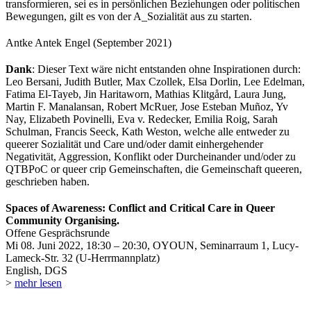
transformieren, sei es in persönlichen Beziehungen oder politischen
Bewegungen, gilt es von der A_Sozialität aus zu starten.
Antke Antek Engel (September 2021)
Dank
: Dieser Text wäre nicht entstanden ohne Inspirationen durch:
Leo Bersani, Judith Butler, Max Czollek, Elsa Dorlin, Lee Edelman,
Fatima El-Tayeb, Jin Haritaworn, Mathias Klitgård, Laura Jung,
Martin F. Manalansan, Robert McRuer, Jose Esteban Muñoz, Yv
Nay, Elizabeth Povinelli, Eva v. Redecker, Emilia Roig, Sarah
Schulman, Francis Seeck, Kath Weston, welche alle entweder zu
queerer Sozialität und Care und/oder damit einhergehender
Negativität, Aggression, Konflikt oder Durcheinander und/oder zu
QTBPoC or queer crip Gemeinschaften, die Gemeinschaft queeren,
geschrieben haben.
Spaces of Awareness: Conflict and Critical Care in Queer
Community Organising.
Offene Gesprächsrunde
Mi 08. Juni 2022, 18:30 – 20:30, OYOUN, Seminarraum 1, Lucy-
Lameck-Str. 32 (U-Herrmannplatz)
English, DGS
>
mehr lesen