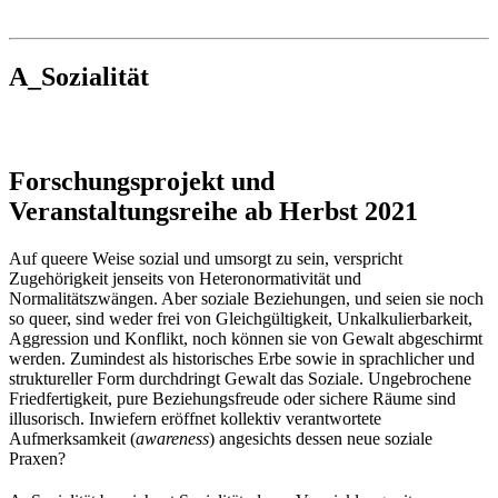
Institut für queer theory
queer-institut
A_Sozialität
Forschungsprojekt und
Veranstaltungsreihe ab Herbst 2021
Auf queere Weise sozial und umsorgt zu sein, verspricht
Zugehörigkeit jenseits von Heteronormativität und
Normalitätszwängen. Aber soziale Beziehungen, und seien sie noch
so queer, sind weder frei von Gleichgültigkeit, Unkalkulierbarkeit,
Aggression und Konflikt, noch können sie von Gewalt abgeschirmt
werden. Zumindest als historisches Erbe sowie in sprachlicher und
struktureller Form durchdringt Gewalt das Soziale. Ungebrochene
Friedfertigkeit, pure Beziehungsfreude oder sichere Räume sind
illusorisch. Inwiefern eröffnet kollektiv verantwortete
Aufmerksamkeit (
awareness
) angesichts dessen neue soziale
Praxen?