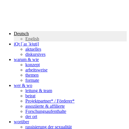
Deutsch
English
iQt [ˈaɪ ˈkjuti]
aktuelles
diskursives
warum & wie
konzept
arbeitsweise
themen
formate
wer & wo
leitung & team
beirat
Projektpartner* / Förderer*
assoziierte & affilierte
Forschungsaufenthalte
der ort
worüber
rassisierung der sexualität