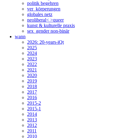
politik begehren
ver_körperungen
globales netz
neoliberal< >queer
kunst & kulturelle praxis
sex_gender non-binär
wann
2026: 20-years-iQt
2025
2024
2023
2022
2021
2020
2019
2018
2017
2016
2015-2
2015-1
2014
2013
2012
2011
2010