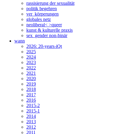
rassisierung der sexualität
politik begehren
ver_körperungen
globales netz
neoliberal< >queer
kunst & kulturelle praxis
sex_gender non-binär
wann
2026: 20-years-iQt
2025
2024
2023
2022
2021
2020
2019
2018
2017
2016
2015-2
2015-1
2014
2013
2012
2011