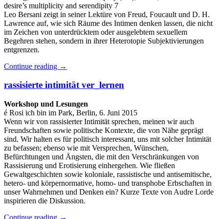
desire’s multiplicity and serendipity 7
Leo Bersani zeigt in seiner Lektüre von Freud, Foucault und D. H.
Lawrence auf, wie sich Räume des Intimen denken lassen, die nicht
im Zeichen von unterdrücktem oder ausgelebtem sexuellem
Begehren stehen, sondern in ihrer Heterotopie Subjektivierungen
entgrenzen.
Continue reading
→
rassisierte intimität ver_lernen
Workshop und Lesungen
é Rosi ich bin im Park, Berlin, 6. Juni 2015
Wenn wir von rassisierter Intimität sprechen, meinen wir auch
Freundschaften sowie politische Kontexte, die von Nähe geprägt
sind. Wir halten es für politisch interessant, uns mit solcher Intimität
zu befassen; ebenso wie mit Versprechen, Wünschen,
Befürchtungen und Ängsten, die mit den Verschränkungen von
Rassisierung und Erotisierung einhergehen. Wie fließen
Gewaltgeschichten sowie koloniale, rassistische und antisemitische,
hetero- und körpernormative, homo- und transphobe Erbschaften in
unser Wahrnehmen und Denken ein? Kurze Texte von Audre Lorde
inspirieren die Diskussion.
Continue reading
→