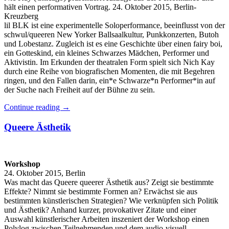
hält einen performativen Vortrag. 24. Oktober 2015, Berlin-
Kreuzberg
lil BLK ist eine experimentelle Soloperformance, beeinflusst von der
schwul/queeren New Yorker Ballsaalkultur, Punkkonzerten, Butoh
und Lobestanz. Zugleich ist es eine Geschichte über einen fairy boi,
ein Gotteskind, ein kleines Schwarzes Mädchen, Performer und
Aktivistin. Im Erkunden der theatralen Form spielt sich Nich Kay
durch eine Reihe von biografischen Momenten, die mit Begehren
ringen, und den Fallen darin, ein*e Schwarze*n Performer*in auf
der Suche nach Freiheit auf der Bühne zu sein.
Continue reading
→
Queere Ästhetik
Workshop
24. Oktober 2015, Berlin
Was macht das Queere queerer Ästhetik aus? Zeigt sie bestimmte
Effekte? Nimmt sie bestimmte Formen an? Erwächst sie aus
bestimmten künstlerischen Strategien? Wie verknüpfen sich Politik
und Ästhetik? Anhand kurzer, provokativer Zitate und einer
Auswahl künstlerischer Arbeiten inszeniert der Workshop einen
Polylog zwischen Teilnehmenden und dem audio-visuell-