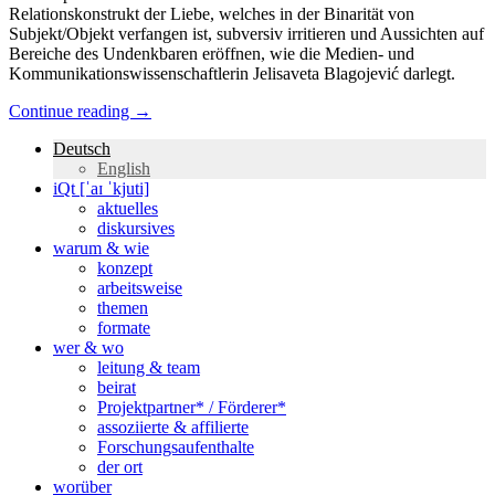
Relationskonstrukt der Liebe, welches in der Binarität von
Subjekt/Objekt verfangen ist, subversiv irritieren und Aussichten auf
Bereiche des Undenkbaren eröffnen, wie die Medien- und
Kommunikationswissenschaftlerin Jelisaveta Blagojević darlegt.
Continue reading
→
Deutsch
English
iQt [ˈaɪ ˈkjuti]
aktuelles
diskursives
warum & wie
konzept
arbeitsweise
themen
formate
wer & wo
leitung & team
beirat
Projektpartner* / Förderer*
assoziierte & affilierte
Forschungsaufenthalte
der ort
worüber