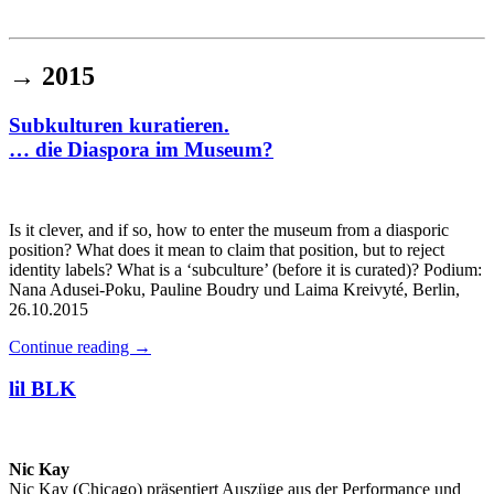
Institut für queer theory
queer-institut
→
2015
Subkulturen kuratieren.
… die Diaspora im Museum?
Is it clever, and if so, how to enter the museum from a diasporic
position? What does it mean to claim that position, but to reject
identity labels? What is a ‘subculture’ (before it is curated)? Podium:
Nana Adusei-Poku, Pauline Boudry und Laima Kreivyté, Berlin,
26.10.2015
Continue reading
→
lil BLK
Nic Kay
Nic Kay (Chicago) präsentiert Auszüge aus der Performance und